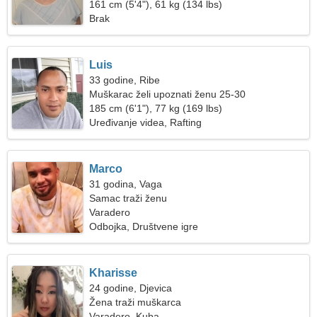
161 cm (5'4"), 61 kg (134 lbs)
Brak
Luis
33 godine, Ribe
Muškarac želi upoznati ženu 25-30
185 cm (6'1"), 77 kg (169 lbs)
Uređivanje videa, Rafting
Marco
31 godina, Vaga
Samac traži ženu
Varadero
Odbojka, Društvene igre
Kharisse
24 godine, Djevica
Žena traži muškarca
Varadero, Kuba