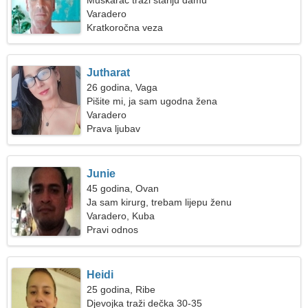
Muškarac traži stariju damu
Varadero
Kratkoročna veza
Jutharat
26 godina, Vaga
Pišite mi, ja sam ugodna žena
Varadero
Prava ljubav
Junie
45 godina, Ovan
Ja sam kirurg, trebam lijepu ženu
Varadero, Kuba
Pravi odnos
Heidi
25 godina, Ribe
Djevojka traži dečka 30-35