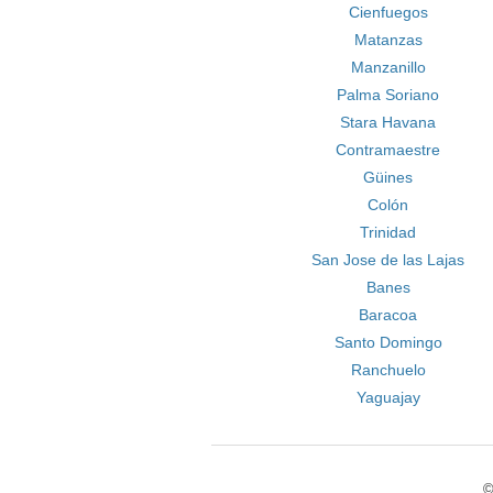
Cienfuegos
Matanzas
Manzanillo
Palma Soriano
Stara Havana
Contramaestre
Güines
Colón
Trinidad
San Jose de las Lajas
Banes
Baracoa
Santo Domingo
Ranchuelo
Yaguajay
©