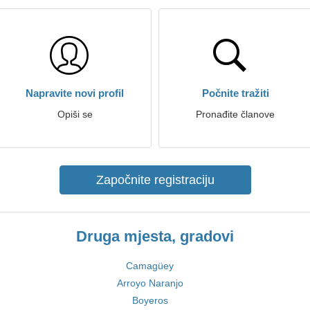
Napravite novi profil
Počnite tražiti
Opiši se
Pronađite članove
Započnite registraciju
Druga mjesta, gradovi
Camagüey
Arroyo Naranjo
Boyeros