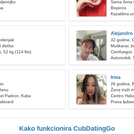
djevojku
Sama žena t
ba
Boyeros
Kazališna um
Alejandro
odenjak
32 godine, 
ži dečka
Muškarac že
, 52 kg (114 lbs)
Cienfuegos
Automobili, 
Irma
av
26 godina, B
 ženu
Žena traži 
del Padron, Kuba
Centro Hab
owboard
Prava ljubav
Kako funkcionira CubDatingGo