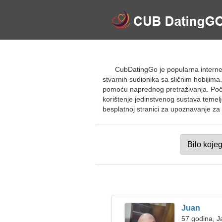
CubDatingGo je popularna internet
stvarnih sudionika sa sličnim hobijim
pomoću naprednog pretraživanja. Počni
korištenje jedinstvenog sustava temel
besplatnoj stranici za upoznavanje za l
Juan
57 godina, J