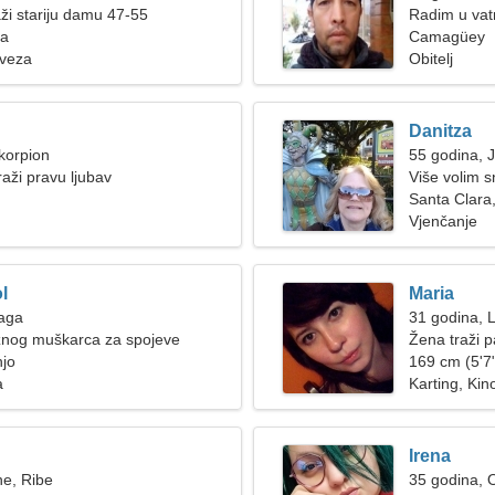
ži stariju damu 47-55
Radim u vatr
ba
ženom
Camagüey
 veza
Obitelj
Danitza
korpion
55 godina, 
raži pravu ljubav
Više volim 
Santa Clara
Vjenčanje
l
Maria
Vaga
31 godina, 
nog muškarca za spojeve
Žena traži p
njo
169 cm (5'7"
a
Karting, Kin
Irena
ne, Ribe
35 godina, 