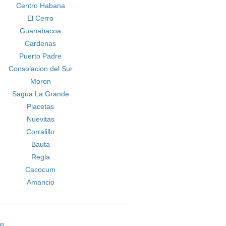
Centro Habana
El Cerro
Guanabacoa
Cardenas
Puerto Padre
Consolacion del Sur
Moron
Sagua La Grande
Placetas
Nuevitas
Corralillo
Bauta
Regla
Cacocum
Amancio
as