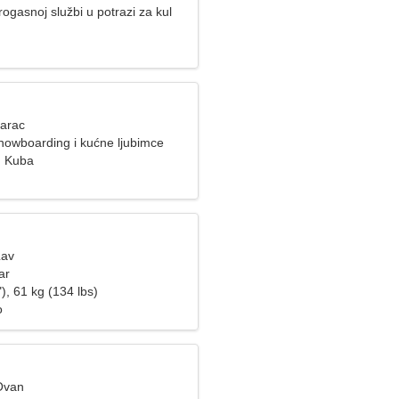
ogasnoj službi u potrazi za kul
Jarac
snowboarding i kućne ljubimce
, Kuba
Lav
ar
), 61 kg (134 lbs)
o
Ovan