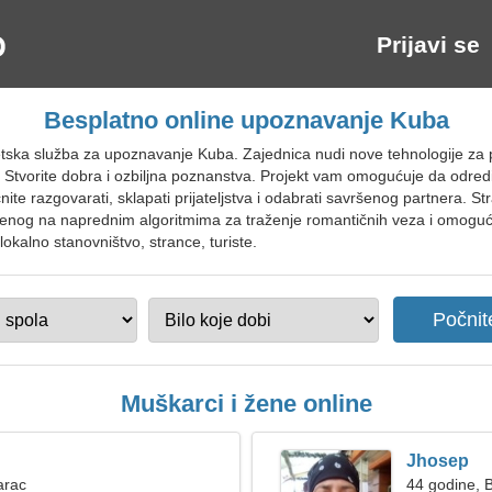
Prijavi se
Besplatno online upoznavanje Kuba
ska služba za upoznavanje Kuba. Zajednica nudi nove tehnologije za pr
a. Stvorite dobra i ozbiljna poznanstva. Projekt vam omogućuje da odre
te razgovarati, sklapati prijateljstva i odabrati savršenog partnera. 
jenog na naprednim algoritmima za traženje romantičnih veza i omoguću
okalno stanovništvo, strance, turiste.
Muškarci i žene online
Jhosep
arac
44 godine, B