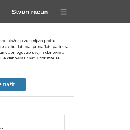
Stvori račun
onalaženje zanimljivih profila
dite svrhu datuma, pronađete partnera
Stranica omogućuje svojim članovima
je članovima chat. Pridružite se
ik