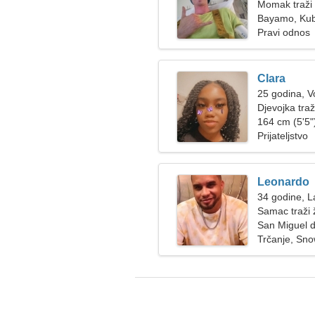
Momak traži 
Bayamo, Ku
Pravi odnos
Clara
25 godina, V
Djevojka tra
164 cm (5'5")
Prijateljstvo
Leonardo
34 godine, L
Samac traži
San Miguel 
Trčanje, Sn