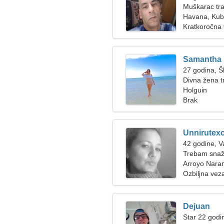
Muškarac tra
Havana, Ku
Kratkoročna
Samantha
27 godina, Š
Divna žena t
Holguin
Brak
Unnirutexo
42 godine, 
Trebam snaž
Arroyo Nara
Ozbiljna vez
Dejuan
Star 22 godi