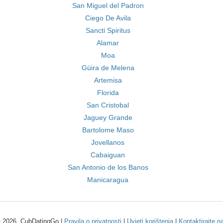
San Miguel del Padron
Ciego De Avila
Sancti Spiritus
Alamar
Moa
Güira de Melena
Artemisa
Florida
San Cristobal
Jaguey Grande
Bartolome Maso
Jovellanos
Cabaiguan
San Antonio de los Banos
Manicaragua
 2026, CubDatingGo |
Pravila o privatnosti
|
Uvjeti korištenja
|
Kontaktirajte n