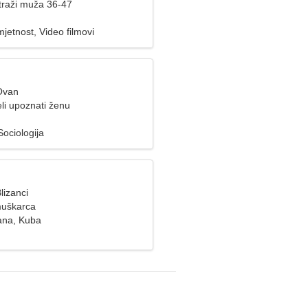
raži muža 36-47
jetnost, Video filmovi
Ovan
li upoznati ženu
Sociologija
lizanci
muškarca
ana, Kuba