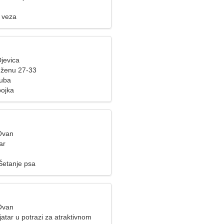
 veza
jevica
 ženu 27-33
Kuba
bojka
Ovan
ar
Šetanje psa
Ovan
atar u potrazi za atraktivnom