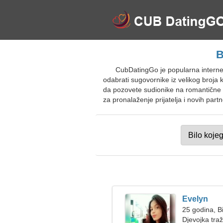
B
CubDatingGo je popularna interne
odabrati sugovornike iz velikog broja 
da pozovete sudionike na romantične sa
za pronalaženje prijatelja i novih part
Evelyn
25 godina, B
Djevojka tra