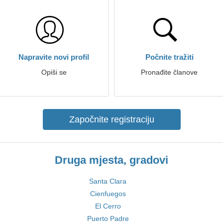
Napravite novi profil
Počnite tražiti
Opiši se
Pronađite članove
Započnite registraciju
Druga mjesta, gradovi
Santa Clara
Cienfuegos
El Cerro
Puerto Padre