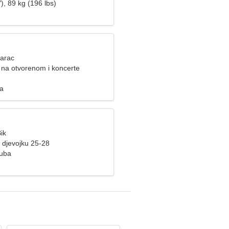
), 89 kg (196 lbs)
Jarac
 na otvorenom i koncerte
za
ik
 djevojku 25-28
Kuba