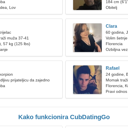
uba
ženom
184 cm (6'1"
idea, Lov
Obitelj
Clara
rijelac
60 godina, 
raži muža 37-41
Volim šetnje
, 57 kg (125 lbs)
Florencia
janje
Ozbiljna ve
Rafael
korpion
24 godine, B
jivu prijateljicu da zajedno
Momak traži
uba
Florencia, 
Pravi odnos
Kako funkcionira CubDatingGo