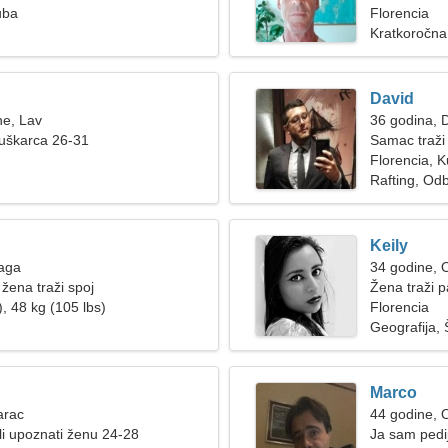
uba
Florencia
Kratkoročna
David
ne, Lav
36 godina, D
muškarca 26-31
Samac traži
Florencia, 
Rafting, Od
Keily
Vaga
34 godine, 
žena traži spoj
Žena traži p
, 48 kg (105 lbs)
Florencia
Geografija, 
Marco
arac
44 godine, 
i upoznati ženu 24-28
Ja sam pedij