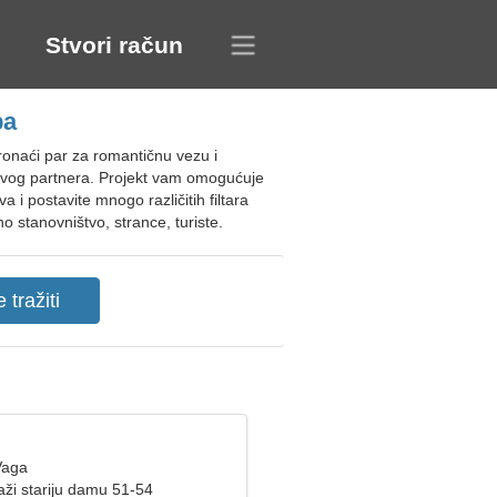
Stvori račun
ba
onaći par za romantičnu vezu i
ljivog partnera. Projekt vam omogućuje
i postavite mnogo različitih filtara
o stanovništvo, strance, turiste.
Vaga
aži stariju damu 51-54