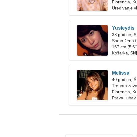
Florencia, K
Uređivanje v
Yusleydis
33 godine, St
Sama žena t
167 cm (5'6")
Košarka, Ski
Melissa
40 godina, Š
Trebam zavodl
skijamo
Florencia, K
Prava ljubav