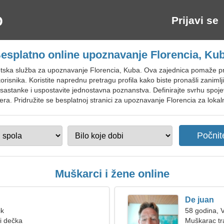
Prijavi se
esplatno online upoznavanje Florencia, Ku
tska služba za upoznavanje Florencia, Kuba. Ova zajednica pomaže pr
korisnika. Koristite naprednu pretragu profila kako biste pronašli zanim
stanke i uspostavite jednostavna poznanstva. Definirajte svrhu spojeva 
nera. Pridružite se besplatnoj stranici za upoznavanje Florencia za lokaln
Muškarci i žene online
De juan
ik
58 godina, 
ži dečka
Muškarac tr