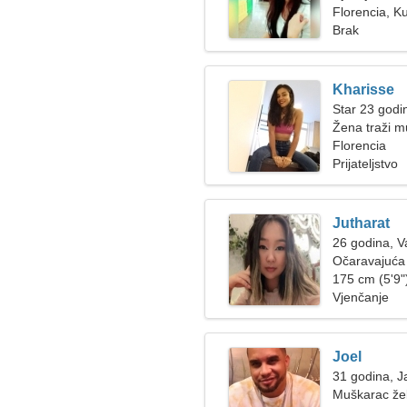
Florencia, K
Brak
Kharisse
Star 23 godi
Žena traži 
Florencia
Prijateljstvo
Jutharat
26 godina, 
Očaravajuća 
175 cm (5'9")
Vjenčanje
Joel
31 godina, J
Muškarac žel