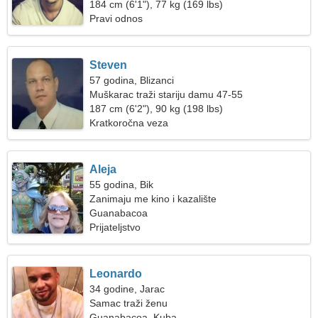
184 cm (6'1"), 77 kg (169 lbs)
Pravi odnos
Steven
57 godina, Blizanci
Muškarac traži stariju damu 47-55
187 cm (6'2"), 90 kg (198 lbs)
Kratkoročna veza
Aleja
55 godina, Bik
Zanimaju me kino i kazalište
Guanabacoa
Prijateljstvo
Leonardo
34 godine, Jarac
Samac traži ženu
Guanabacoa, Kuba