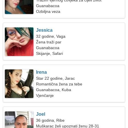
Tražim vjernog čovjeka za cijeli život
Guanabacoa
Ozbiljna veza
Jessica
32 godine, Vaga
Žena traži par
Guanabacoa
Skijanje, Safari
Irena
Star 22 godine, Jarac
Romantična žena za tebe
Guanabacoa, Kuba
Vjenčanje
Joel
36 godina, Ribe
Muškarac želi upoznati ženu 28-31