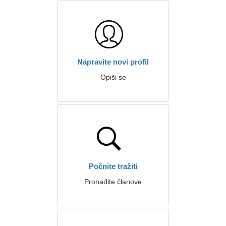
Napravite novi profil
Opiši se
Počnite tražiti
Pronađite članove