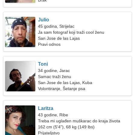
Brak
Julio
45 godina, Strijelac
Ja sam fotograf koji traži cool ženu
San Jose de las Lajas
Pravi odnos
Toni
34 godine, Jarac
Samac traži ženu
San Jose de las Lajas, Kuba
Volontiranje, Šetanje psa
Laritza
43 godine, Ribe
Treba mi uglađen muškarac do kraja života
162 cm (5'4"), 68 kg (149 lbs)
Prijateljstvo