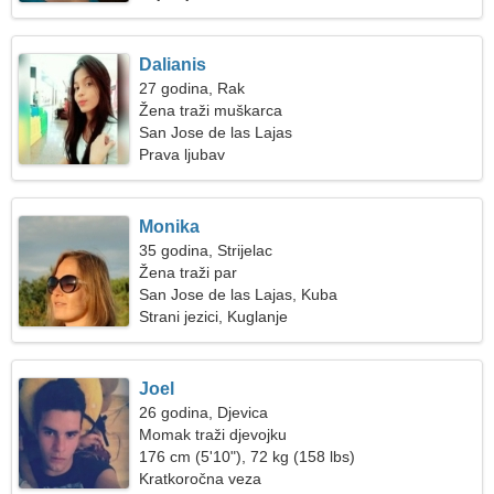
Dalianis
27 godina, Rak
Žena traži muškarca
San Jose de las Lajas
Prava ljubav
Monika
35 godina, Strijelac
Žena traži par
San Jose de las Lajas, Kuba
Strani jezici, Kuglanje
Joel
26 godina, Djevica
Momak traži djevojku
176 cm (5'10"), 72 kg (158 lbs)
Kratkoročna veza