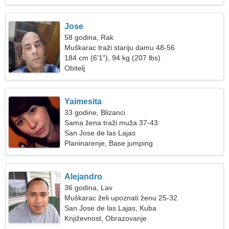
Jose
58 godina, Rak
Muškarac traži stariju damu 48-56
184 cm (6'1"), 94 kg (207 lbs)
Obitelj
Yaimesita
33 godine, Blizanci
Sama žena traži muža 37-43
San Jose de las Lajas
Planinarenje, Base jumping
Alejandro
36 godina, Lav
Muškarac želi upoznati ženu 25-32
San Jose de las Lajas, Kuba
Književnost, Obrazovanje