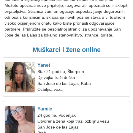
Možete upoznati nove prijatelje, razgovarati, upoznati se ili sklopiti
prijateljstva. Stranica vam omogućuje uspostavljanje dugoročnih
odnosa s korisnicima, sklapanje novih poznanstava u virtualnom
visoko ocijenjenom chatu kako biste pronašli odgovarajuće
partnere. Pridružite se besplatnoj stranici za upoznavanje San
Jose de las Lajas za lokalno stanovništvo, strance, turiste.
Muškarci i žene online
Yanet
Star 21 godinu, Škorpion
Djevojka traži dečka
San Jose de las Lajas, Kuba
Ozbiljna veza
Yamile
24 godine, Vodenjak
Otvorena žena koja traži ozbiljnu vezu
San Jose de las Lajas