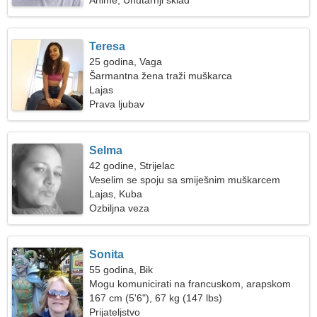
Anime, Unutarnji sklad
Teresa
25 godina, Vaga
Šarmantna žena traži muškarca
Lajas
Prava ljubav
Selma
42 godine, Strijelac
Veselim se spoju sa smiješnim muškarcem
Lajas, Kuba
Ozbiljna veza
Sonita
55 godina, Bik
Mogu komunicirati na francuskom, arapskom
167 cm (5'6"), 67 kg (147 lbs)
Prijateljstvo