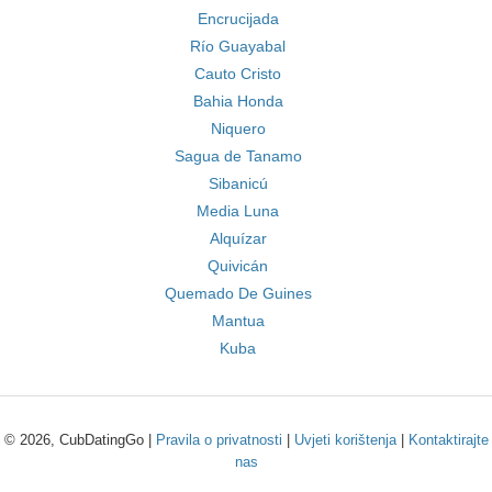
Encrucijada
Río Guayabal
Cauto Cristo
Bahia Honda
Niquero
Sagua de Tanamo
Sibanicú
Media Luna
Alquízar
Quivicán
Quemado De Guines
Mantua
Kuba
© 2026, CubDatingGo |
Pravila o privatnosti
|
Uvjeti korištenja
|
Kontaktirajte
nas