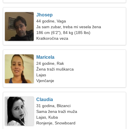
Jhosep
44 godine, Vaga
Ja sam zubar, treba mi vesela žena
186 cm (6'2"), 84 kg (185 lbs)
Kratkoročna veza
Maricela
24 godine, Rak
Žena traži muškarca
Lajas
Vjenčanje
Claudia
31 godina, Blizanci
Sama žena traži muža
Lajas, Kuba
Ronjenje, Snowboard