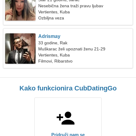
Nesebična žena traži pravu ljubav
Vertientes, Kuba
Ozbiljna veza
Adrismay
33 godine, Rak
Muškarac želi upoznati ženu 21-29
Vertientes, Kuba
Filmovi, Ribarstvo
Kako funkcionira CubDatingGo
Pridruži nam se