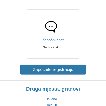
Započni chat
Na hrvatskom
Započnite registraciju
Druga mjesta, gradovi
Havana
Holguin