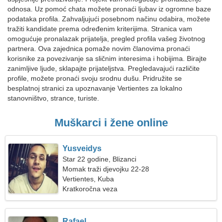
odnosa. Uz pomoć chata možete pronaći ljubav iz ogromne baze
podataka profila. Zahvaljujući posebnom načinu odabira, možete
tražiti kandidate prema određenim kriterijima. Stranica vam
omogućuje pronalazak prijatelja, pregled profila vašeg životnog
partnera. Ova zajednica pomaže novim članovima pronaći
korisnike za povezivanje sa sličnim interesima i hobijima. Birajte
zanimljive ljude, sklapajte prijateljstva. Pregledavajući različite
profile, možete pronaći svoju srodnu dušu. Pridružite se
besplatnoj stranici za upoznavanje Vertientes za lokalno
stanovništvo, strance, turiste.
Muškarci i žene online
Yusveidys
Star 22 godine, Blizanci
Momak traži djevojku 22-28
Vertientes, Kuba
Kratkoročna veza
Rafael