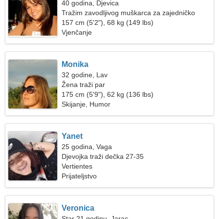
40 godina, Djevica
Tražim zavodljivog muškarca za zajedničko
skijanje
157 cm (5'2"), 68 kg (149 lbs)
Vjenčanje
Monika
32 godine, Lav
Žena traži par
175 cm (5'9"), 62 kg (136 lbs)
Skijanje, Humor
Yanet
25 godina, Vaga
Djevojka traži dečka 27-35
Vertientes
Prijateljstvo
Veronica
Star 21 godinu, Jarac