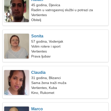
45 godina, Djevica
Radim u vatrogasnoj službi u potrazi za
prekrasnom ženom
Vertientes
Obitelj
Sonita
57 godina, Vodenjak
Volim rolere i sport
Vertientes
Prava ljubav
Claudia
31 godina, Blizanci
Sama žena traži muža
Vertientes, Kuba
Kino, Rukomet
Marco