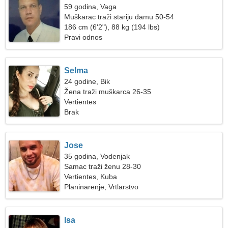
59 godina, Vaga
Muškarac traži stariju damu 50-54
186 cm (6'2"), 88 kg (194 lbs)
Pravi odnos
Selma
24 godine, Bik
Žena traži muškarca 26-35
Vertientes
Brak
Jose
35 godina, Vodenjak
Samac traži ženu 28-30
Vertientes, Kuba
Planinarenje, Vrtlarstvo
Isa