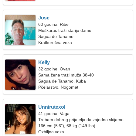
Jose
60 godina, Ribe
Muškarac traži stariju damu
Sagua de Tanamo
Kratkoročna veza
Keily
32 godine, Ovan
Sama žena traži muža 38-40
Sagua de Tanamo, Kuba
Pčelarstvo, Nogomet
Unnirutexol
41 godina, Vaga
Trebam dobrog prijatelja da zajedno skijamo
166 cm (5'6"), 68 kg (149 lbs)
Ozbiljna veza