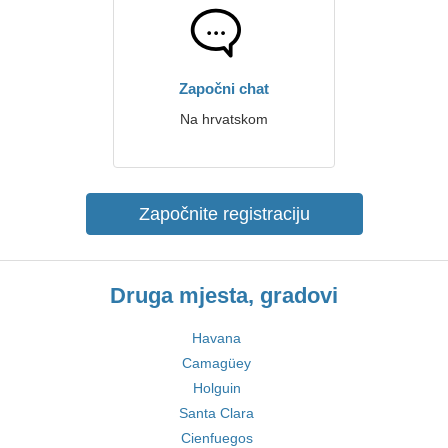
Započni chat
Na hrvatskom
Započnite registraciju
Druga mjesta, gradovi
Havana
Camagüey
Holguin
Santa Clara
Cienfuegos