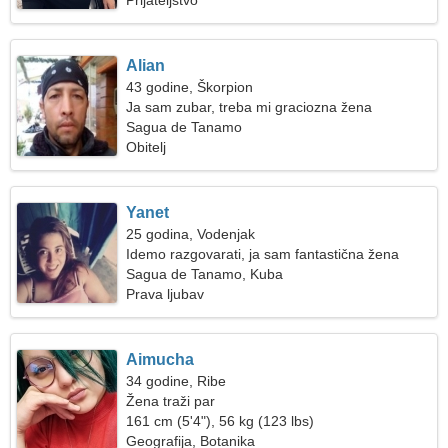
Prijateljstvo
Alian
43 godine, Škorpion
Ja sam zubar, treba mi graciozna žena
Sagua de Tanamo
Obitelj
Yanet
25 godina, Vodenjak
Idemo razgovarati, ja sam fantastična žena
Sagua de Tanamo, Kuba
Prava ljubav
Aimucha
34 godine, Ribe
Žena traži par
161 cm (5'4"), 56 kg (123 lbs)
Geografija, Botanika