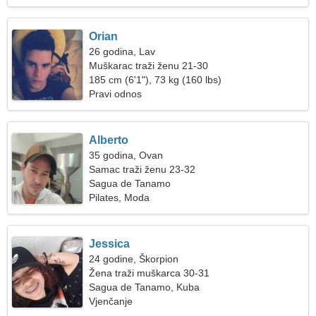
Orian
26 godina, Lav
Muškarac traži ženu 21-30
185 cm (6'1"), 73 kg (160 lbs)
Pravi odnos
Alberto
35 godina, Ovan
Samac traži ženu 23-32
Sagua de Tanamo
Pilates, Moda
Jessica
24 godine, Škorpion
Žena traži muškarca 30-31
Sagua de Tanamo, Kuba
Vjenčanje