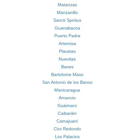
Matanzas
Manzanillo
Sancti Spiritus
Guanabacoa
Puerto Padre
Artemisa
Placetas
Nuevitas
Banes
Bartolome Maso
San Antonio de los Banos
Manicaragua
Amancio
Guáimaro
Caibarién
Camajuaní
Ciro Redondo
Los Palacios