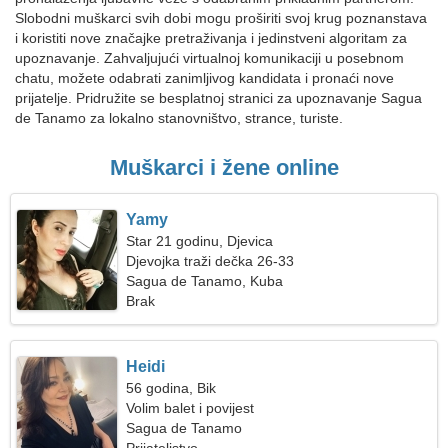
Slobodni muškarci svih dobi mogu proširiti svoj krug poznanstava
i koristiti nove značajke pretraživanja i jedinstveni algoritam za
upoznavanje. Zahvaljujući virtualnoj komunikaciji u posebnom
chatu, možete odabrati zanimljivog kandidata i pronaći nove
prijatelje. Pridružite se besplatnoj stranici za upoznavanje Sagua
de Tanamo za lokalno stanovništvo, strance, turiste.
Muškarci i žene online
Yamy
Star 21 godinu, Djevica
Djevojka traži dečka 26-33
Sagua de Tanamo, Kuba
Brak
Heidi
56 godina, Bik
Volim balet i povijest
Sagua de Tanamo