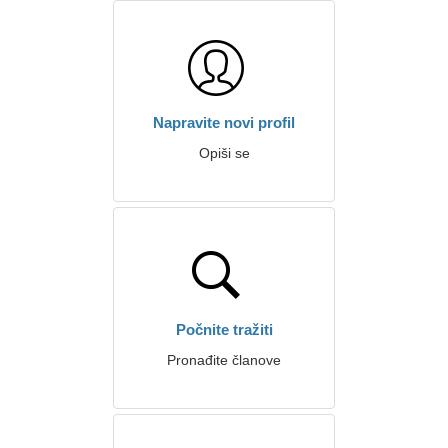
Napravite novi profil
Opiši se
Počnite tražiti
Pronađite članove