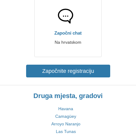
Započni chat
Na hrvatskom
Započnite registraciju
Druga mjesta, gradovi
Havana
Camagüey
Arroyo Naranjo
Las Tunas