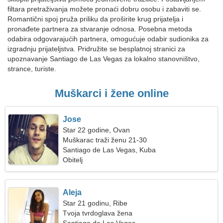
filtara pretraživanja možete pronaći dobru osobu i zabaviti se.
Romantični spoj pruža priliku da proširite krug prijatelja i
pronađete partnera za stvaranje odnosa. Posebna metoda
odabira odgovarajućih partnera, omogućuje odabir sudionika za
izgradnju prijateljstva. Pridružite se besplatnoj stranici za
upoznavanje Santiago de Las Vegas za lokalno stanovništvo,
strance, turiste.
Muškarci i žene online
Jose
Star 22 godine, Ovan
Muškarac traži ženu 21-30
Santiago de Las Vegas, Kuba
Obitelj
Aleja
Star 21 godinu, Ribe
Tvoja tvrdoglava žena