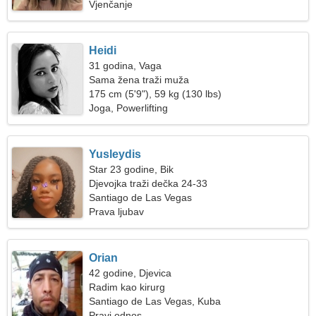
Vjenčanje
Heidi
31 godina, Vaga
Sama žena traži muža
175 cm (5'9"), 59 kg (130 lbs)
Joga, Powerlifting
Yusleydis
Star 23 godine, Bik
Djevojka traži dečka 24-33
Santiago de Las Vegas
Prava ljubav
Orian
42 godine, Djevica
Radim kao kirurg
Santiago de Las Vegas, Kuba
Pravi odnos