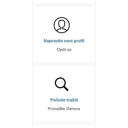
Napravite novi profil
Opiši se
Počnite tražiti
Pronađite članove