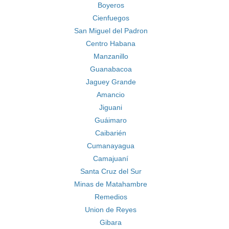
Boyeros
Cienfuegos
San Miguel del Padron
Centro Habana
Manzanillo
Guanabacoa
Jaguey Grande
Amancio
Jiguani
Guáimaro
Caibarién
Cumanayagua
Camajuaní
Santa Cruz del Sur
Minas de Matahambre
Remedios
Union de Reyes
Gibara