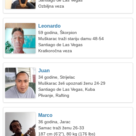
Santiago de Las Vegas
Ozbiljna veza
Leonardo
59 godina, Škorpion
Muškarac traži stariju damu 48-54
Santiago de Las Vegas
Kratkoročna veza
Juan
34 godine, Strijelac
Muškarac želi upoznati ženu 24-29
Santiago de Las Vegas, Kuba
Plivanje, Rafting
Marco
36 godina, Jarac
Samac traži ženu 26-33
187 cm (6'2"), 80 kg (176 lbs)